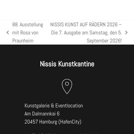
88. Ausstellung
NISSIS KUNST AUF RÄDERN 2026 –
mit Rosa von
Die 7. Ausgabe am Samstag, den 5.
vorheriger
Nächster
Praunheim
September 2026!
Beitrag:
Beitrag:
Nissis Kunstkantine
Kunstgalerie & Eventlocation
Am Dalmannkai 6
20457 Hamburg (HafenCity)