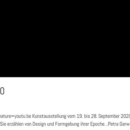
20
re=youtu.be Kunstausstellung vom 19. bis 28. September 2020 
ie erzählen von Design und Formgebung ihrer Epoche...Petra Gerwe