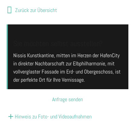
Zurück zur Übersicht
Sie möchten selbst ausstellen?
Nissis Kunstkantine, mitten im Herzen der HafenCity
in direkter Nachbarschaft zur Elbphilharmonie, mit
vollverglaster Fassade im Erd- und Obergeschoss, ist
der perfekte Ort für Ihre Vernissage.
Anfrage senden
Hinweis zu Foto- und Videoaufnahmen