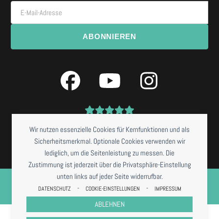
E-Mail-Adresse
ABONNIEREN
Facebook
YouTube
Instagra
Wir nutzen essenzielle Cookies für Kernfunktionen und als
Sicherheitsmerkmal. Optionale Cookies verwenden wir
lediglich, um die Seitenleistung zu messen. Die
Zustimmung ist jederzeit über die Privatsphäre-Einstellung
©
NISSIS KUNSTKANTINE
2026 *RESTAURANTBETRIEB DERZEIT NUR BEI
unten links auf jeder Seite widerrufbar.
VORBESTELLUNG
-
-
DATENSCHUTZ
COOKIE-EINSTELLUNGEN
IMPRESSUM
IMPRESSUM
DATENSCHUTZ
COOKIES
AGB
ABLEHNEN