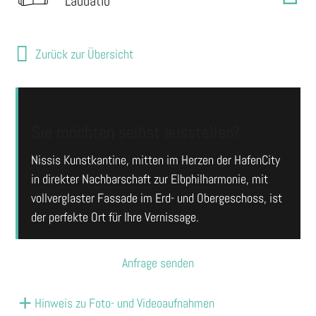
Laudatio
Zurück zur Übersicht
Sie möchten selbst ausstellen?
Nissis Kunstkantine, mitten im Herzen der HafenCity
in direkter Nachbarschaft zur Elbphilharmonie, mit
vollverglaster Fassade im Erd- und Obergeschoss, ist
der perfekte Ort für Ihre Vernissage.
Anfrage senden
Hinweis zu Foto- und Videoaufnahmen