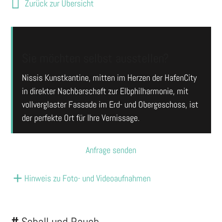
Zurück zur Übersicht
Sie möchten selbst ausstellen?
Nissis Kunstkantine, mitten im Herzen der HafenCity
in direkter Nachbarschaft zur Elbphilharmonie, mit
vollverglaster Fassade im Erd- und Obergeschoss, ist
der perfekte Ort für Ihre Vernissage.
Anfrage senden
Hinweis zu Foto- und Videoaufnahmen
#
Schall und Rauch