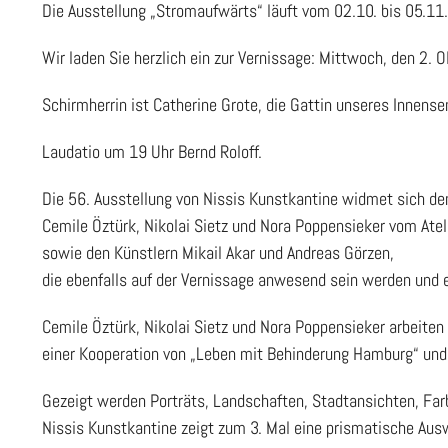
Die Ausstellung „Stromaufwärts“ läuft vom 02.10. bis 05.11
Wir laden Sie herzlich ein zur Vernissage: Mittwoch, den 2.
Schirmherrin ist Catherine Grote, die Gattin unseres Innense
Laudatio um 19 Uhr Bernd Roloff.
Die 56. Ausstellung von Nissis Kunstkantine widmet sich d
Cemile Öztürk, Nikolai Sietz und Nora Poppensieker vom Ateli
sowie den Künstlern Mikail Akar und Andreas Görzen,
die ebenfalls auf der Vernissage anwesend sein werden und e
Cemile Öztürk, Nikolai Sietz und Nora Poppensieker arbeiten i
einer Kooperation von „Leben mit Behinderung Hamburg“ un
Gezeigt werden Porträts, Landschaften, Stadtansichten, Farb
Nissis Kunstkantine zeigt zum 3. Mal eine prismatische Aus