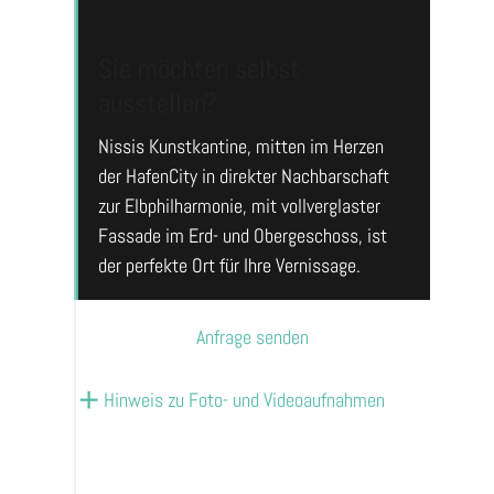
Sie möchten selbst
ausstellen?
Nissis Kunstkantine, mitten im Herzen
der HafenCity in direkter Nachbarschaft
zur Elbphilharmonie, mit vollverglaster
Fassade im Erd- und Obergeschoss, ist
der perfekte Ort für Ihre Vernissage.
Anfrage senden
Hinweis zu Foto- und Videoaufnahmen