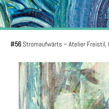
#56
Stromaufwärts – Atelier Freistil,