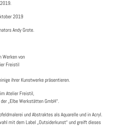
.2019.
 Oktober 2019
nators Andy Grote.
en Werken von
er Freistil
inige ihrer Kunstwerke präsentieren.
m Atelier Freistil,
d der „Elbe Werkstätten GmbH“.
feldmalerei und Abstraktes als Aquarelle und in Acryl.
wahl mit dem Label „Outsiderkunst“ und greift dieses