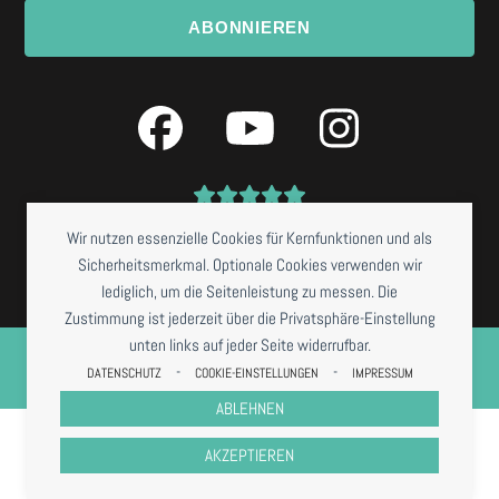
ABONNIEREN
Facebook
YouTube
Instagra
Wir nutzen essenzielle Cookies für Kernfunktionen und als
Sicherheitsmerkmal. Optionale Cookies verwenden wir
lediglich, um die Seitenleistung zu messen. Die
Zustimmung ist jederzeit über die Privatsphäre-Einstellung
unten links auf jeder Seite widerrufbar.
©
NISSIS KUNSTKANTINE
2026 *RESTAURANTBETRIEB DERZEIT NUR BEI
VORBESTELLUNG
-
-
DATENSCHUTZ
COOKIE-EINSTELLUNGEN
IMPRESSUM
IMPRESSUM
DATENSCHUTZ
COOKIES
AGB
ABLEHNEN
AKZEPTIEREN