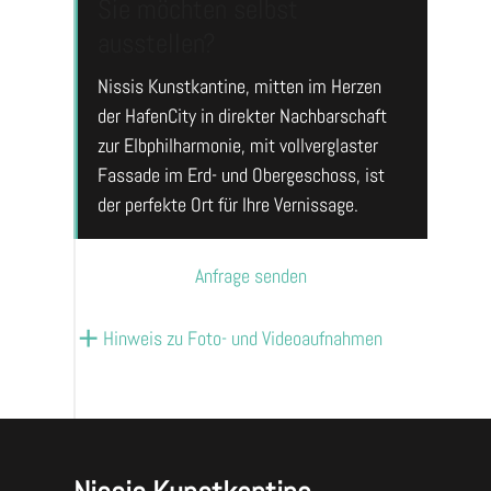
Sie möchten selbst
ausstellen?
Nissis Kunstkantine, mitten im Herzen
der HafenCity in direkter Nachbarschaft
zur Elbphilharmonie, mit vollverglaster
Fassade im Erd- und Obergeschoss, ist
der perfekte Ort für Ihre Vernissage.
Anfrage senden
Hinweis zu Foto- und Videoaufnahmen