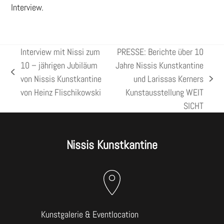
Interview.
Interview mit Nissi zum
PRESSE: Berichte über 10
10 – jährigen Jubiläum
Jahre Nissis Kunstkantine
vorheriger
von Nissis Kunstkantine
und Larissas Kerners
Nächster
Beitrag:
von Heinz Flischikowski
Kunstausstellung WEIT
Beitrag:
SICHT
Nissis Kunstkantine
Kunstgalerie & Eventlocation