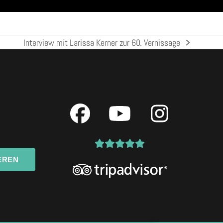
Interview mit Larissa Kerner zur 60. Vernissage
Nächster
Beitrag:
Facebook
YouTube
Instagr
EREN