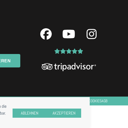
Facebook
YouTube
Instagr
EREN
IMPRESSUM
DATENSCHUTZ
COOKIES
AGB
 die
bar.
ABLEHNEN
AKZEPTIEREN