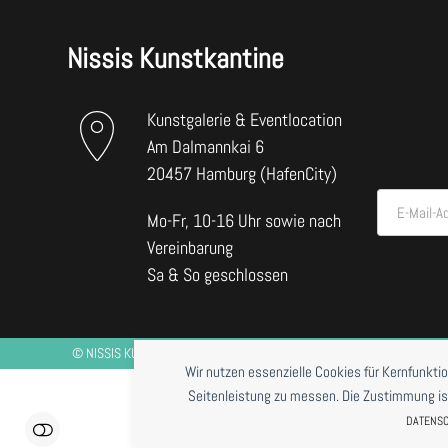
Nissis Kunstkantine
Kunstgalerie & Eventlocation
Am Dalmannkai 6
20457 Hamburg (HafenCity)
E-Mail-A
Mo-Fr, 10-16 Uhr sowie nach
Vereinbarung
Sa & So geschlossen
©
NISSIS KUNSTKANTINE
2026 *RESTAURANTBETRIEB DERZEIT NUR BE
Wir nutzen essenzielle Cookies für Kernfunkti
Seitenleistung zu messen. Die Zustimmung ist j
DATENS