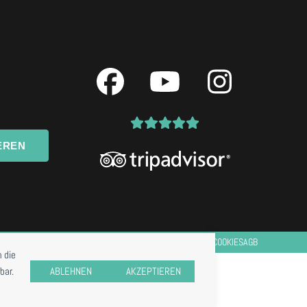
Facebook
YouTube
Instagr
EREN
IMPRESSUM
DATENSCHUTZ
COOKIES
AGB
 die
bar.
ABLEHNEN
AKZEPTIEREN