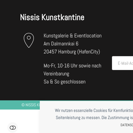
Nissis Kunstkantine
Kunstgalerie & Eventlocation
Am Dalmannkai 6
20457 Hamburg (HafenCity)
E-Mail-A
Mo-Fr, 10-16 Uhr sowie nach
Vereinbarung
Sa & So geschlossen
©
NISSIS KUNSTKANTINE
2026 *RESTAURANTBETRIEB DERZEIT NUR BE
Wir nutzen essenzielle Cookies für Kernfunkti
Seitenleistung zu messen. Die Zustimmung ist j
DATENS