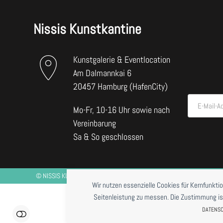
Nissis Kunstkantine
Kunstgalerie & Eventlocation
Am Dalmannkai 6
20457 Hamburg (HafenCity)
E-Mail-A
Mo-Fr, 10-16 Uhr sowie nach
Vereinbarung
Sa & So geschlossen
©
NISSIS KUNSTKANTINE
2026 *RESTAURANTBETRIEB DERZEIT NUR BE
Wir nutzen essenzielle Cookies für Kernfunkti
Seitenleistung zu messen. Die Zustimmung ist j
DATENS