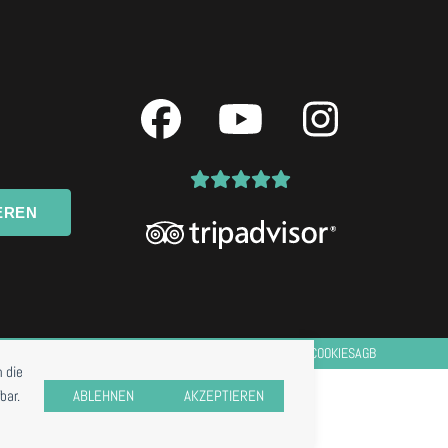
Facebook
YouTube
Instagr
EREN
IMPRESSUM
DATENSCHUTZ
COOKIES
AGB
 die
bar.
ABLEHNEN
AKZEPTIEREN