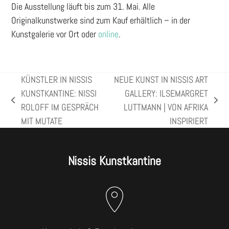
Die Ausstellung läuft bis zum 31. Mai. Alle
Originalkunstwerke sind zum Kauf erhältlich – in der
Kunstgalerie vor Ort oder
online
.
KÜNSTLER IN NISSIS
NEUE KUNST IN NISSIS ART
KUNSTKANTINE: NISSI
GALLERY: ILSEMARGRET
vorheriger
Nächster
ROLOFF IM GESPRÄCH
LUTTMANN | VON AFRIKA
Beitrag:
Beitrag:
MIT MUTATE
INSPIRIERT
Nissis Kunstkantine