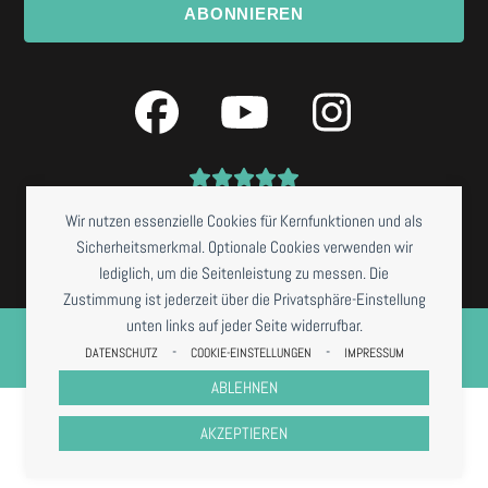
ABONNIEREN
Facebook
YouTube
Instagra
Wir nutzen essenzielle Cookies für Kernfunktionen und als
Sicherheitsmerkmal. Optionale Cookies verwenden wir
lediglich, um die Seitenleistung zu messen. Die
Zustimmung ist jederzeit über die Privatsphäre-Einstellung
©
NISSIS KUNSTKANTINE
2026 *RESTAURANTBETRIEB DERZEIT NUR BEI
unten links auf jeder Seite widerrufbar.
VORBESTELLUNG
-
-
DATENSCHUTZ
COOKIE-EINSTELLUNGEN
IMPRESSUM
IMPRESSUM
DATENSCHUTZ
COOKIES
AGB
ABLEHNEN
AKZEPTIEREN