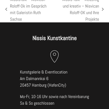
Roloff-Ok im Gespräch
und kreativ – Nisvican
vorheriger
Nächster
mit Galeristin Ruth
Roloff-OK und Ihre
Beitrag:
Beitrag:
Sachse
Projekte
Nissis Kunstkantine
Kunstgalerie & Eventlocation
Am Dalmannkai 6
20457 Hamburg (HafenCity)
Mo-Fr, 10-16 Uhr sowie nach Vereinbarung
Sa & So geschlossen