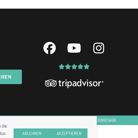
Facebook
YouTube
Instagr
EREN
IMPRESSUM
DATENSCHUTZ
COOKIES
AGB
 die
bar.
ABLEHNEN
AKZEPTIEREN