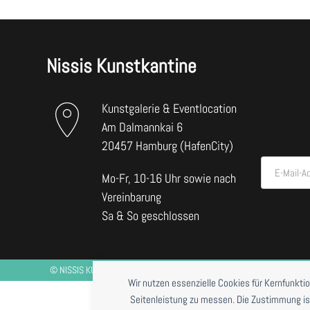
Nissis Kunstkantine
Kunstgalerie & Eventlocation
Am Dalmannkai 6
20457 Hamburg (HafenCity)
E-Mail-A
Mo-Fr, 10-16 Uhr sowie nach
Vereinbarung
Sa & So geschlossen
©
NISSIS KUNSTKANTINE
2026 *RESTAURANTBETRIEB DERZEIT NUR BE
Wir nutzen essenzielle Cookies für Kernfunkti
Seitenleistung zu messen. Die Zustimmung ist j