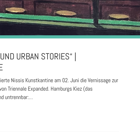
UND URBAN STORIES“ |
E
erte Nissis Kunstkantine am 02. Juni die Vernissage zur
l von Triennale Expanded. Hamburgs Kiez (das
ind untrennbar:…