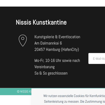
Nissis Kunstkantine
Kunstgalerie & Eventlocation
Am Dalmannkai 6
20457 Hamburg (HafenCity)
E-Mail-A
Mo-Fr, 10-16 Uhr sowie nach
Vereinbarung
Sa & So geschlossen
©
NISSIS KUNSTKANTINE
2026 *RESTAURANTBETRIEB DERZEIT NUR BE
Wir nutzen essenzielle Cookies für Kernfunkti
Seitenleistung zu messen. Die Zustimmung ist j