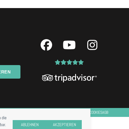
Facebook
YouTube
Instagr
EREN
IMPRESSUM
DATENSCHUTZ
COOKIES
AGB
 die
bar.
ABLEHNEN
AKZEPTIEREN