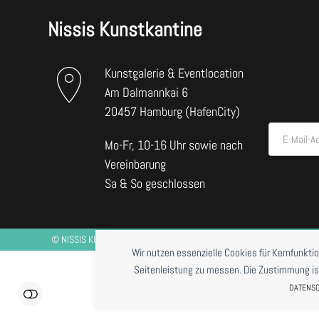
Nissis Kunstkantine
Kunstgalerie & Eventlocation
Am Dalmannkai 6
20457 Hamburg (HafenCity)
E-Mail-A
Mo-Fr, 10-16 Uhr sowie nach
Vereinbarung
Sa & So geschlossen
©
NISSIS KUNSTKANTINE
2026 *RESTAURANTBETRIEB DERZEIT NUR BE
Wir nutzen essenzielle Cookies für Kernfunkti
Seitenleistung zu messen. Die Zustimmung ist j
DATENS