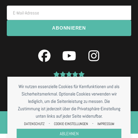
E-Mail-Adresse
ABONNIEREN
Facebook
YouTube
Instagra
Wir nutzen essenzielle Cookies für Kernfunktionen und als
Sicherheitsmerkmal. Optionale Cookies verwenden wir
lediglich, um die Seitenleistung zu messen. Die
Zustimmung ist jederzeit über die Privatsphäre-Einstellung
©
NISSIS KUNSTKANTINE
2026 *RESTAURANTBETRIEB DERZEIT NUR BEI
unten links auf jeder Seite widerrufbar.
VORBESTELLUNG
-
-
DATENSCHUTZ
COOKIE-EINSTELLUNGEN
IMPRESSUM
IMPRESSUM
DATENSCHUTZ
COOKIES
AGB
ABLEHNEN