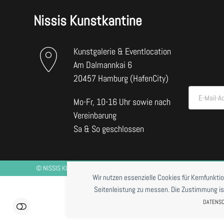
Nissis Kunstkantine
Kunstgalerie & Eventlocation
Am Dalmannkai 6
20457 Hamburg (HafenCity)
E-Mail-A
Mo-Fr, 10-16 Uhr sowie nach
Vereinbarung
Sa & So geschlossen
©
NISSIS KUNSTKANTINE
2026 *RESTAURANTBETRIEB DERZEIT NUR BE
Wir nutzen essenzielle Cookies für Kernfunkti
Seitenleistung zu messen. Die Zustimmung ist j
DATENS