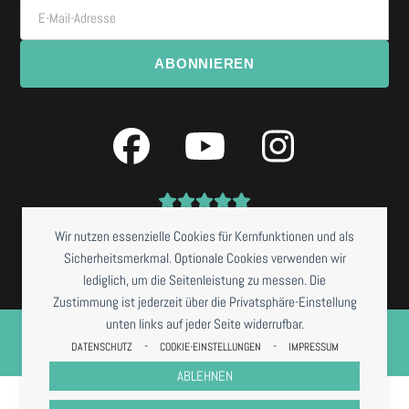
E-Mail-Adresse
ABONNIEREN
Facebook
YouTube
Instagra
Wir nutzen essenzielle Cookies für Kernfunktionen und als
Sicherheitsmerkmal. Optionale Cookies verwenden wir
lediglich, um die Seitenleistung zu messen. Die
Zustimmung ist jederzeit über die Privatsphäre-Einstellung
unten links auf jeder Seite widerrufbar.
©
NISSIS KUNSTKANTINE
2026 *RESTAURANTBETRIEB DERZEIT NUR BEI
VORBESTELLUNG
-
-
DATENSCHUTZ
COOKIE-EINSTELLUNGEN
IMPRESSUM
IMPRESSUM
DATENSCHUTZ
COOKIES
AGB
ABLEHNEN