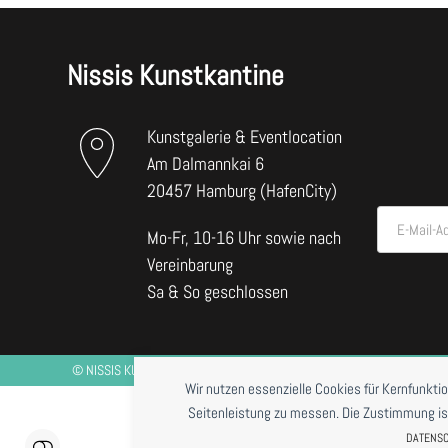
Nissis Kunstkantine
Kunstgalerie & Eventlocation
Am Dalmannkai 6
20457 Hamburg (HafenCity)
E-Mail-A
Mo-Fr, 10-16 Uhr sowie nach
Vereinbarung
Sa & So geschlossen
©
NISSIS KUNSTKANTINE
2026 *RESTAURANTBETRIEB DERZEIT NUR BE
Wir nutzen essenzielle Cookies für Kernfunkti
Seitenleistung zu messen. Die Zustimmung ist j
DATENS