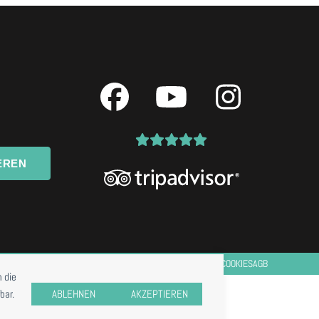
Facebook
YouTube
Instagr
EREN
IMPRESSUM
DATENSCHUTZ
COOKIES
AGB
 die
bar.
ABLEHNEN
AKZEPTIEREN