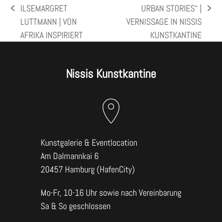
ILSEMARGRET
URBAN STORIES“ |
vorheriger
Nächster
LUTTMANN | VON
VERNISSAGE IN NISSIS
Beitrag:
Beitrag:
AFRIKA INSPIRIERT
KUNSTKANTINE
Nissis Kunstkantine
Kunstgalerie & Eventlocation
Am Dalmannkai 6
20457 Hamburg (HafenCity)
Mo-Fr, 10-16 Uhr sowie nach Vereinbarung
Sa & So geschlossen