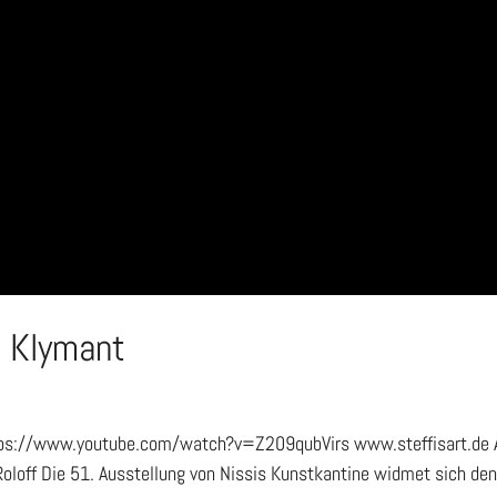
i Klymant
ttps://www.youtube.com/watch?v=Z209qubVirs www.steffisart.de Au
Roloff Die 51. Ausstellung von Nissis Kunstkantine widmet sich d