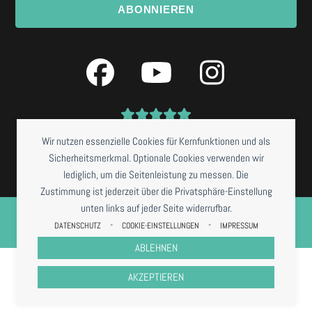
ABONNIEREN
Facebook
YouTube
Instagra
Wir nutzen essenzielle Cookies für Kernfunktionen und als
Sicherheitsmerkmal. Optionale Cookies verwenden wir
lediglich, um die Seitenleistung zu messen. Die
Zustimmung ist jederzeit über die Privatsphäre-Einstellung
unten links auf jeder Seite widerrufbar.
©
NISSIS KUNSTKANTINE
2026 *RESTAURANTBETRIEB DERZEIT NUR BEI
VORBESTELLUNG
-
-
DATENSCHUTZ
COOKIE-EINSTELLUNGEN
IMPRESSUM
IMPRESSUM
DATENSCHUTZ
COOKIES
AGB
ABLEHNEN
AKZEPTIEREN