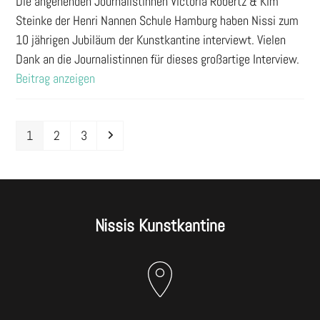
Die angehenden Journalistinnen Victoria Robertz & Kim
Steinke der Henri Nannen Schule Hamburg haben Nissi zum
10 jährigen Jubiläum der Kunstkantine interviewt. Vielen
Dank an die Journalistinnen für dieses großartige Interview.
Beitrag anzeigen
Seite
Seite
Seite
Vorwärts
1
2
3
Nissis Kunstkantine