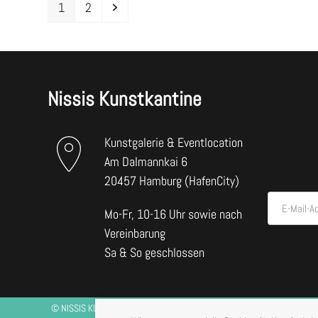
Seite
Seite
Vorwärts
1
2
Nissis Kunstkantine
Kunstgalerie & Eventlocation
Am Dalmannkai 6
20457 Hamburg (HafenCity)
E-Mail-A
Mo-Fr, 10-16 Uhr sowie nach
Vereinbarung
Sa & So geschlossen
©
NISSIS KUNSTKANTINE
2026 *RESTAURANTBETRIEB DERZEIT NUR BE